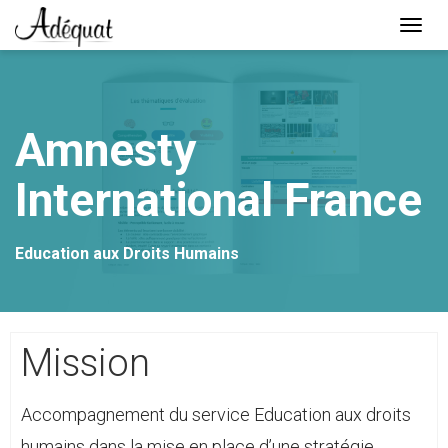
Togg
navi
Lien
page
d'accueil
Amnesty
International France
Education aux Droits Humains
Mission
Accompagnement du service Education aux droits
humains dans la mise en place d’une stratégie