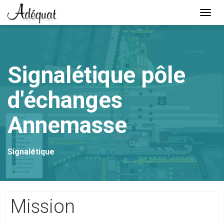
Togg
navi
Lien
page
d'accueil
Signalétique pôle
d'échanges
Annemasse
Signalétique
Mission