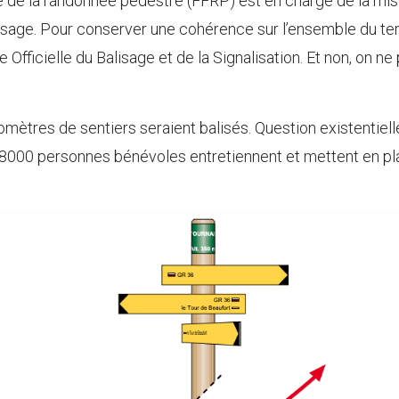
e de la randonnée pédestre (FFRP) est en charge de la mise
age. Pour conserver une cohérence sur l’ensemble du terri
Officielle du Balisage et de la Signalisation. Et non, on ne
omètres de sentiers seraient balisés. Question existentielle
e 8000 personnes bénévoles entretiennent et mettent en 