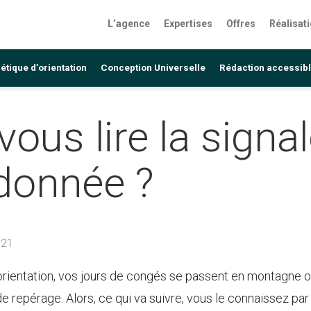
L’agence
Expertises
Offres
Réalisat
étique d’orientation
Conception Universelle
Rédaction accessib
ous lire la signa
donnée ?
021
orientation, vos jours de congés se passent en montagne ou 
 repérage. Alors, ce qui va suivre, vous le connaissez par