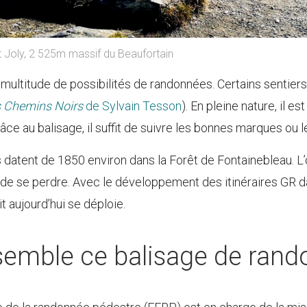
Joly, 2 525m massif du Beaufortain
e multitude de possibilités de randonnées. Certains sentiers
s Chemins Noirs
de Sylvain Tesson
). En pleine nature, il es
âce au balisage, il suffit de suivre les bonnes marques ou l
datent de 1850 environ dans la Forêt de Fontainebleau. L’ob
 de se perdre. Avec le développement des itinéraires GR da
t aujourd’hui se déploie.
semble ce balisage de rand