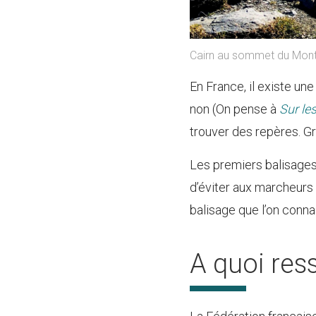
Cairn au sommet du Mont 
En France, il existe un
non (On pense à
Sur le
trouver des repères. Gr
Les premiers balisages 
d’éviter aux marcheurs
balisage que l’on connai
A quoi res