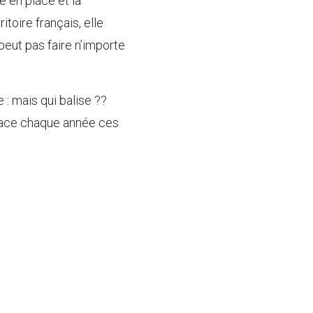
 en place et la
toire français, elle
 peut pas faire n’importe
 : mais qui balise ??
place chaque année ces