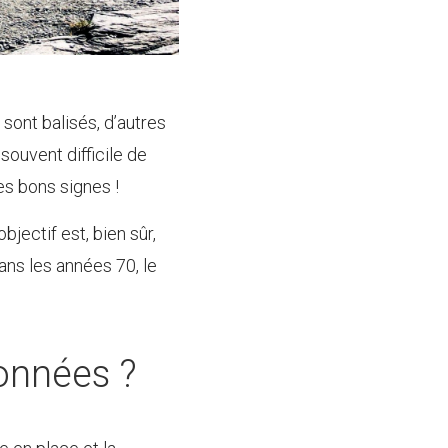
 sont balisés, d’autres
t souvent difficile de
es bons signes !
jectif est, bien sûr,
ns les années 70, le
onnées ?