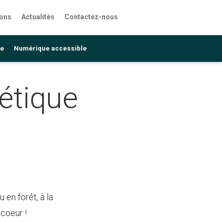
ions
Actualités
Contactez-nous
le
Numérique accessible
létique
en forêt, à la
 coeur !